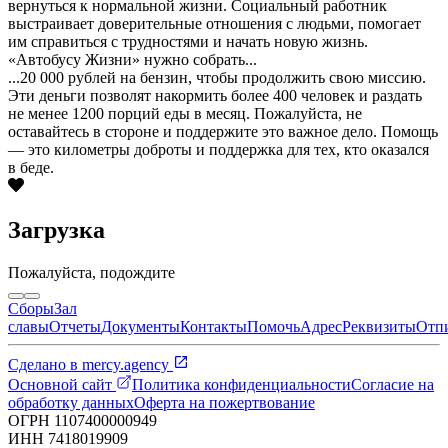
вернуться к нормальной жизни. Социальный работник
выстраивает доверительные отношения с людьми, помогает
им справиться с трудностями и начать новую жизнь.
«Автобусу Жизни» нужно собрать...
...20 000 рублей на бензин, чтобы продолжить свою миссию.
Эти деньги позволят накормить более 400 человек и раздать
не менее 1200 порций еды в месяц. Пожалуйста, не
оставайтесь в стороне и поддержите это важное дело. Помощь
— это километры доброты и поддержка для тех, кто оказался
в беде.
Загрузка
Пожалуйста, подождите
Сборы
Зал
славы
Отчеты
Документы
Контакты
Помочь
Адрес
Реквизиты
Отп
Сделано в
mercy.agency
Основной сайт
Политика конфиденциальности
Согласие на
обработку данных
Оферта на пожертвование
ОГРН
1107400000949
ИНН
7418019909